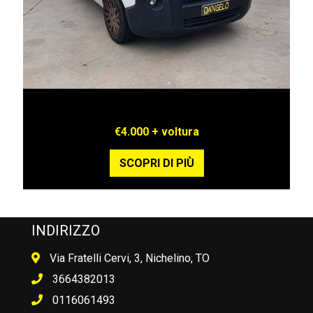
FIAT FIORINO
€4.000 + voltura
SCOPRI DI PIÙ
INDIRIZZO
Via Fratelli Cervi, 3, Nichelino, TO
3664382013
0116061493