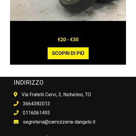
Offerta cambio gomme
€20 - €30
SCOPRI DI PIÙ
INDIRIZZO
Via Fratelli Cervi, 3, Nichelino, TO
3664382013
0116061493
segreteria@carrozzeria-dangelo.it